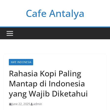
Skip
Cafe Antalya
to
content
KAFE INDONESIA
Rahasia Kopi Paling
Mantap di Indonesia
yang Wajib Diketahui
June 22, 2025
admin