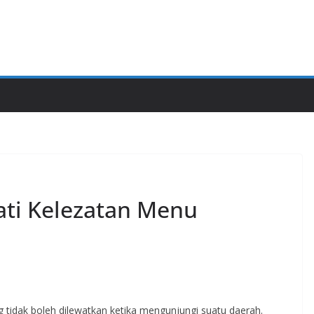
ati Kelezatan Menu
g tidak boleh dilewatkan ketika mengunjungi suatu daerah.