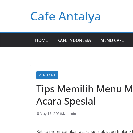
Skip
Cafe Antalya
to
content
HOME
KAFE INDONESIA
MENU CAFE
MENU CAFE
Tips Memilih Menu 
Acara Spesial
May 17, 2026
admin
Ketika merencanakan acara spesial, seperti ulang 