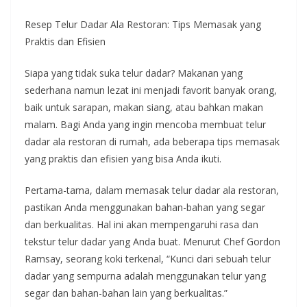
Resep Telur Dadar Ala Restoran: Tips Memasak yang
Praktis dan Efisien
Siapa yang tidak suka telur dadar? Makanan yang
sederhana namun lezat ini menjadi favorit banyak orang,
baik untuk sarapan, makan siang, atau bahkan makan
malam. Bagi Anda yang ingin mencoba membuat telur
dadar ala restoran di rumah, ada beberapa tips memasak
yang praktis dan efisien yang bisa Anda ikuti.
Pertama-tama, dalam memasak telur dadar ala restoran,
pastikan Anda menggunakan bahan-bahan yang segar
dan berkualitas. Hal ini akan mempengaruhi rasa dan
tekstur telur dadar yang Anda buat. Menurut Chef Gordon
Ramsay, seorang koki terkenal, “Kunci dari sebuah telur
dadar yang sempurna adalah menggunakan telur yang
segar dan bahan-bahan lain yang berkualitas.”