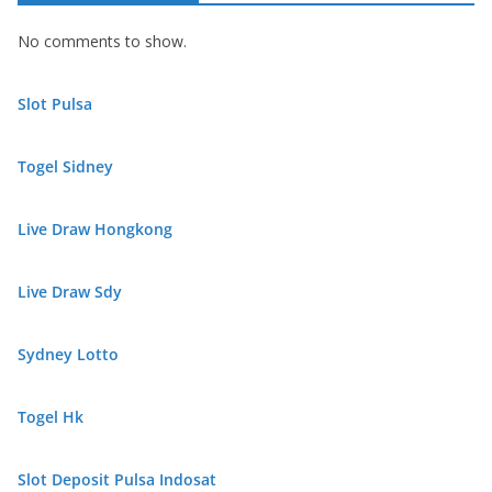
No comments to show.
Slot Pulsa
Togel Sidney
Live Draw Hongkong
Live Draw Sdy
Sydney Lotto
Togel Hk
Slot Deposit Pulsa Indosat