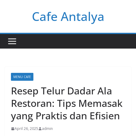
Skip
Cafe Antalya
to
content
MENU CAFE
Resep Telur Dadar Ala
Restoran: Tips Memasak
yang Praktis dan Efisien
April 26, 2025
admin