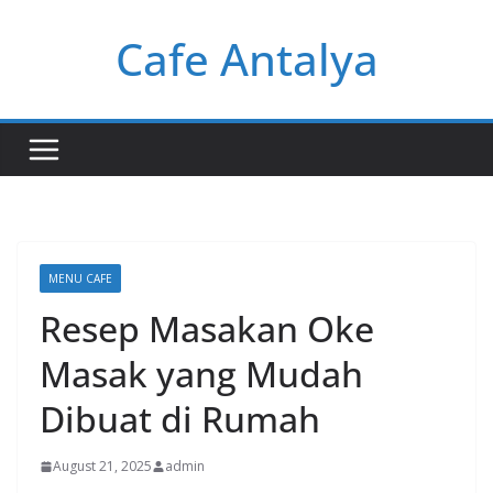
Skip
Cafe Antalya
to
content
MENU CAFE
Resep Masakan Oke
Masak yang Mudah
Dibuat di Rumah
August 21, 2025
admin