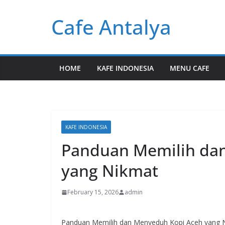
Skip
Cafe Antalya
to
content
HOME
KAFE INDONESIA
MENU CAFE
KAFE INDONESIA
Panduan Memilih da
yang Nikmat
February 15, 2026
admin
Panduan Memilih dan Menyeduh Kopi Aceh yang 