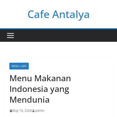
Skip
Cafe Antalya
to
content
MENU CAFE
Menu Makanan
Indonesia yang
Mendunia
May 18, 2026
admin