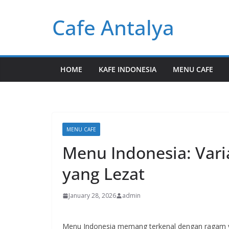
Skip
Cafe Antalya
to
content
HOME
KAFE INDONESIA
MENU CAFE
MENU CAFE
Menu Indonesia: Vari
yang Lezat
January 28, 2026
admin
Menu Indonesia memang terkenal dengan ragam var