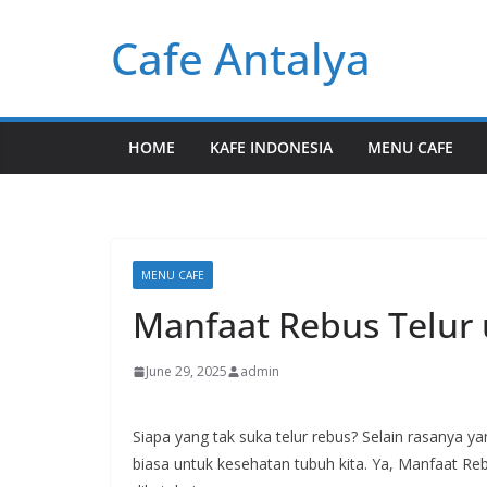
Skip
Cafe Antalya
to
content
HOME
KAFE INDONESIA
MENU CAFE
MENU CAFE
Manfaat Rebus Telur
June 29, 2025
admin
Siapa yang tak suka telur rebus? Selain rasanya ya
biasa untuk kesehatan tubuh kita. Ya, Manfaat R