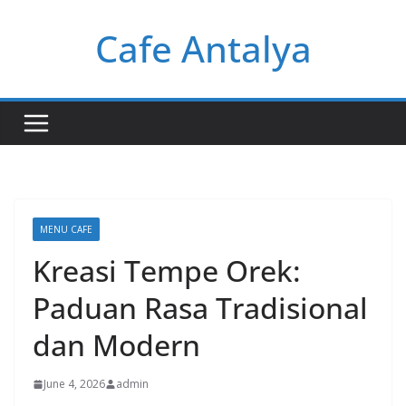
Skip
Cafe Antalya
to
content
MENU CAFE
Kreasi Tempe Orek:
Paduan Rasa Tradisional
dan Modern
June 4, 2026
admin