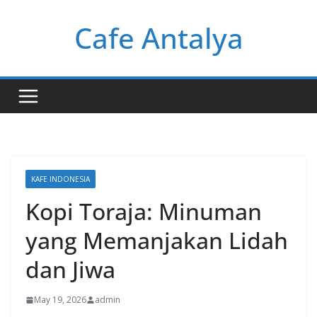
Skip
Cafe Antalya
to
content
KAFE INDONESIA
Kopi Toraja: Minuman
yang Memanjakan Lidah
dan Jiwa
May 19, 2026
admin