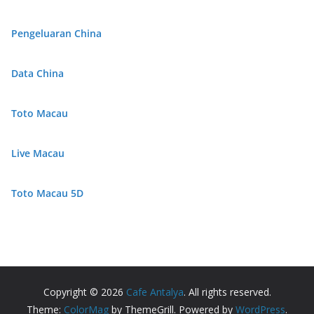
Pengeluaran China
Data China
Toto Macau
Live Macau
Toto Macau 5D
Copyright © 2026
Cafe Antalya
. All rights reserved.
Theme:
ColorMag
by ThemeGrill. Powered by
WordPress
.