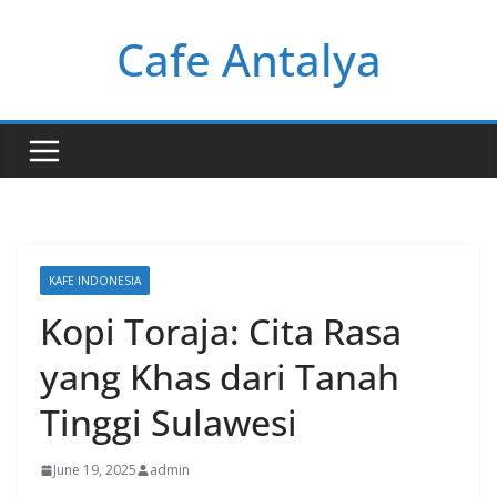
Skip
Cafe Antalya
to
content
KAFE INDONESIA
Kopi Toraja: Cita Rasa
yang Khas dari Tanah
Tinggi Sulawesi
June 19, 2025
admin