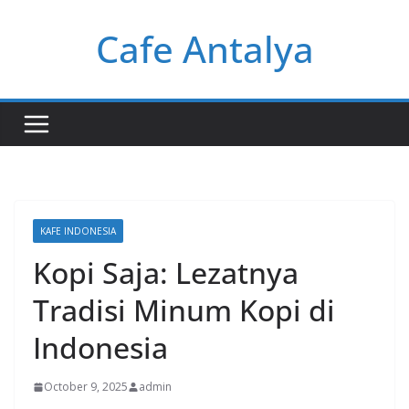
Skip
Cafe Antalya
to
content
KAFE INDONESIA
Kopi Saja: Lezatnya
Tradisi Minum Kopi di
Indonesia
October 9, 2025
admin