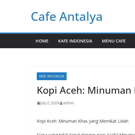
Skip
Cafe Antalya
to
content
HOME
KAFE INDONESIA
MENU CAFE
KAFE INDONESIA
Kopi Aceh: Minuman 
July 2, 2024
admin
Kopi Aceh: Minuman Khas yang Memikat Lidah
Siapa yang tidak kenal dengan Kopi Aceh? Minuma