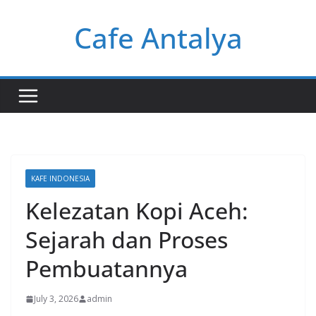
Skip
Cafe Antalya
to
content
KAFE INDONESIA
Kelezatan Kopi Aceh:
Sejarah dan Proses
Pembuatannya
July 3, 2026
admin