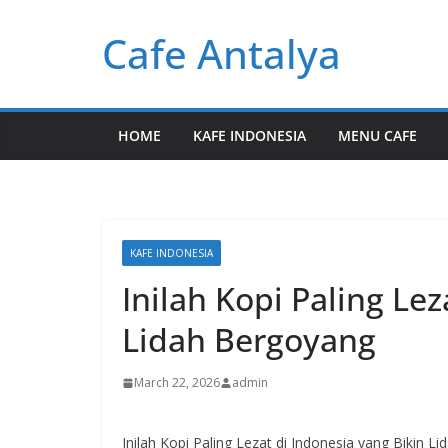
Skip
Cafe Antalya
to
content
HOME
KAFE INDONESIA
MENU CAFE
KAFE INDONESIA
Inilah Kopi Paling Lez
Lidah Bergoyang
March 22, 2026
admin
Inilah Kopi Paling Lezat di Indonesia yang Bikin L