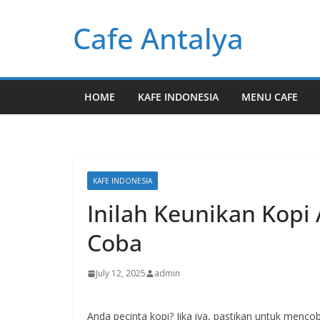
Skip
Cafe Antalya
to
content
HOME
KAFE INDONESIA
MENU CAFE
KAFE INDONESIA
Inilah Keunikan Kopi
Coba
July 12, 2025
admin
Anda pecinta kopi? Jika iya, pastikan untuk menco